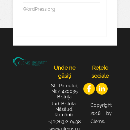
WordPress.org
Unde ne
Rețele
găsiți
sociale
Str. Parcului,
Nr.7, 420035
Bistrița
Jud. Bistrița-
Copyright
Năsăud,
2018 by
România,
Clems.
+40(263)210938
www.clems.ro