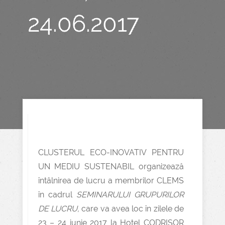
24.06.2017
CLUSTERUL ECO-INOVATIV PENTRU
UN MEDIU SUSTENABIL organizează
întâlnirea de lucru a membrilor CLEMS
în cadrul
SEMINARULUI GRUPURILOR
DE LUCRU,
care va avea loc în zilele de
23 – 24 iunie 2017 la Hotel CODRIȘOR