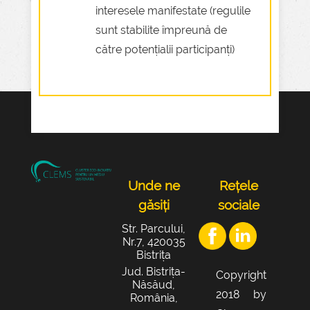
interesele manifestate (regulile
sunt stabilite împreună de
către potențialii participanți)
Unde ne
Rețele
găsiți
sociale
Str. Parcului,
Nr.7, 420035
Bistrița
Jud. Bistrița-
Copyright
Năsăud,
2018 by
România,