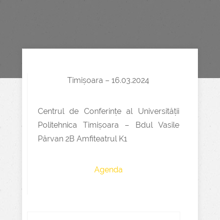
Timișoara – 16.03.2024
Centrul de Conferințe al Universității
Politehnica Timișoara – Bdul Vasile
Pârvan 2B Amfiteatrul K1
Agenda