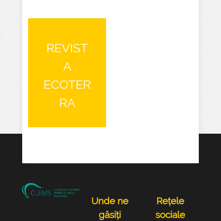
REVIST
A
ECOTER
RA
Unde ne
Rețele
găsiți
sociale