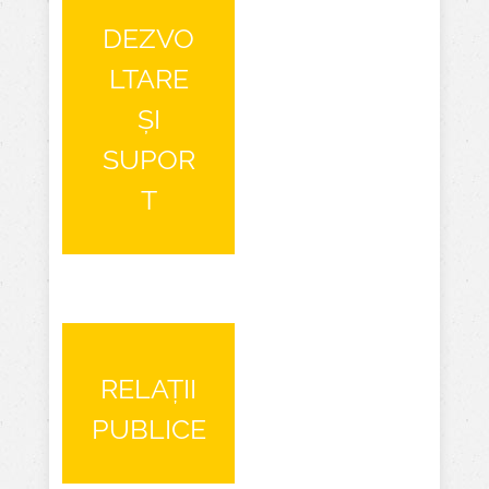
DEZVO
LTARE
ȘI
SUPOR
T
RELAȚII
PUB LICE