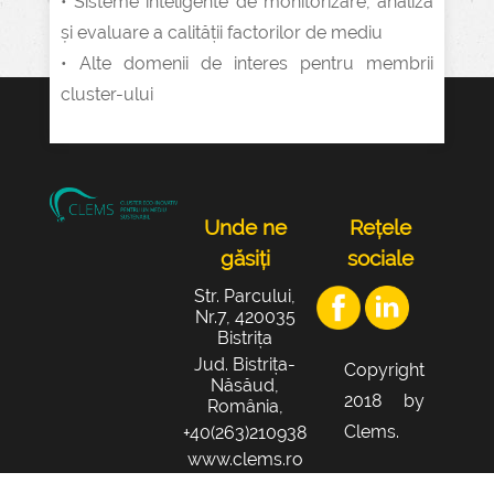
• Sisteme inteligente de monitorizare, analiză
și evaluare a calității factorilor de mediu
• Alte domenii de interes pentru membrii
cluster-ului
Unde ne
Rețele
găsiți
sociale
Str. Parcului,
Nr.7, 420035
Bistrița
Jud. Bistrița-
Copyright
Năsăud,
2018 by
România,
Clems.
+40(263)210938
www.clems.ro
office@clems.r