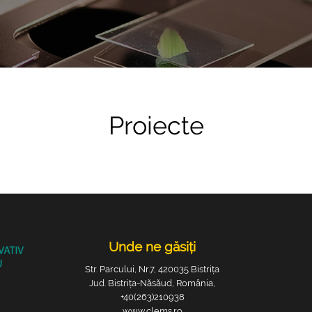
Proiecte
Unde ne găsiți
Str. Parcului, Nr.7, 420035 Bistrița
Jud. Bistrița-Năsăud, România,
+40(263)210938
www.clems.ro