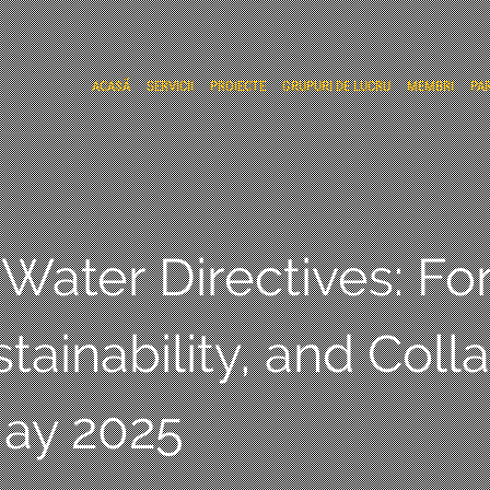
ACASĂ
SERVICII
PROIECTE
GRUPURI DE LUCRU
MEMBRI
PA
Water Directives: F
tainability, and Colla
ay 2025