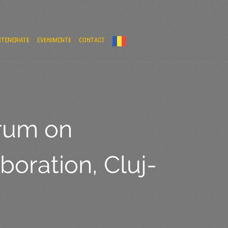
RTENERIATE
EVENIMENTE
CONTACT
orum on
boration, Cluj-