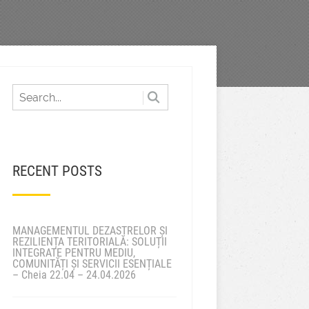
RECENT POSTS
MANAGEMENTUL DEZASTRELOR ȘI
REZILIENȚA TERITORIALĂ: SOLUȚII
INTEGRATE PENTRU MEDIU,
COMUNITĂȚI ȘI SERVICII ESENȚIALE
– Cheia 22.04 – 24.04.2026