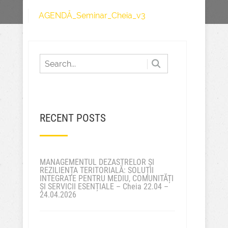
AGENDĂ_Seminar_Cheia_v3
RECENT POSTS
MANAGEMENTUL DEZASTRELOR ȘI
REZILIENȚA TERITORIALĂ: SOLUȚII
INTEGRATE PENTRU MEDIU, COMUNITĂȚI
ȘI SERVICII ESENȚIALE – Cheia 22.04 –
24.04.2026