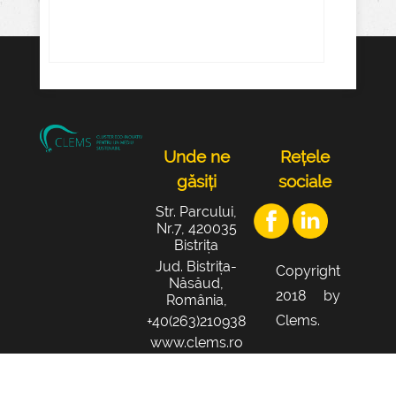
Unde ne
Rețele
găsiți
sociale
Str. Parcului,
Nr.7, 420035
Bistrița
Jud. Bistrița-
Copyright
Năsăud,
2018 by
România,
Clems.
+40(263)210938
www.clems.ro
office@clems.r
o