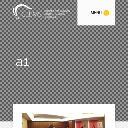
MENU
a1