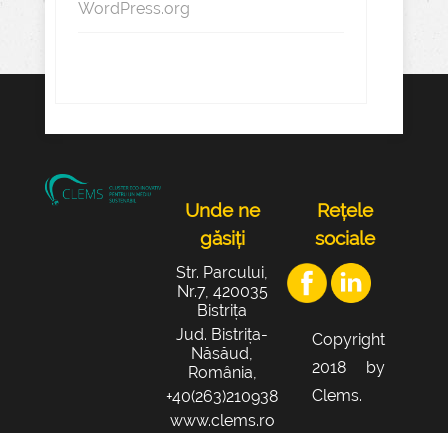
WordPress.org
Unde ne
Rețele
găsiți
sociale
Str. Parcului,
Nr.7, 420035
Bistrița
Jud. Bistrița-
Copyright
Năsăud,
2018 by
România,
Clems.
+40(263)210938
www.clems.ro
office@clems.r