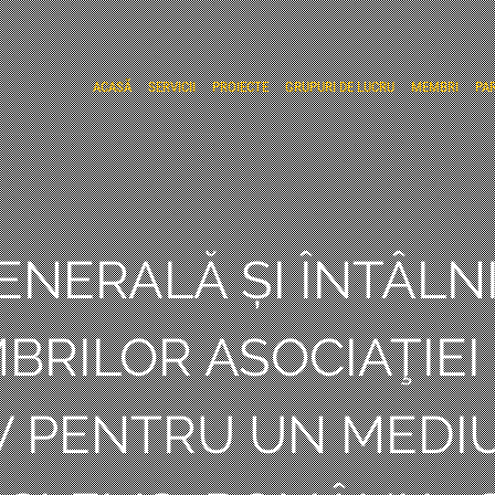
ACASĂ
SERVICII
PROIECTE
GRUPURI DE LUCRU
MEMBRI
PA
NERALĂ ȘI ÎNTÂLN
BRILOR ASOCIAŢIEI
V PENTRU UN MEDI