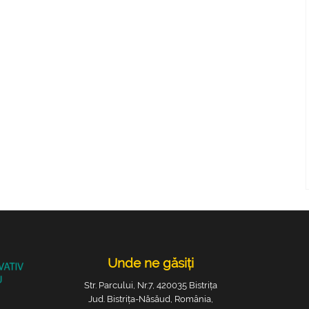
Unde ne găsiți
Str. Parcului, Nr.7, 420035 Bistrița
Jud. Bistrița-Năsăud, România,