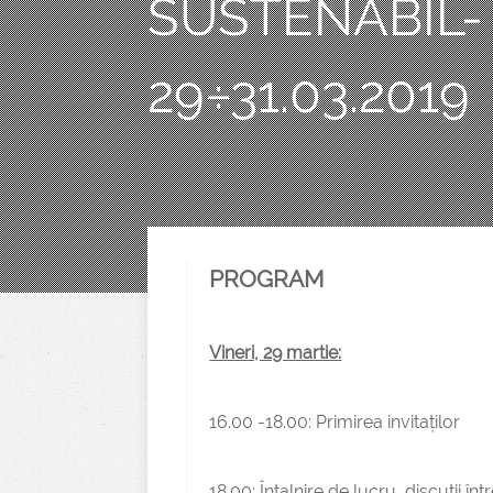
SUSTENABIL- 
29÷31.03.2019
PROGRAM
Vineri, 29 martie:
16.00 -18.00: Primirea invitaților
18.00: Întalnire de lucru, discuții în