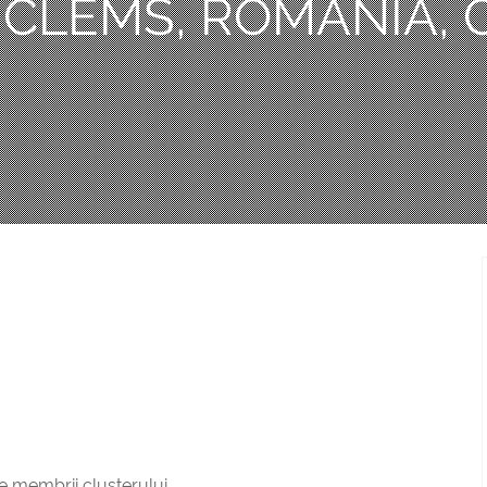
CLEMS, ROMÂNIA, C
tre membrii clusterului