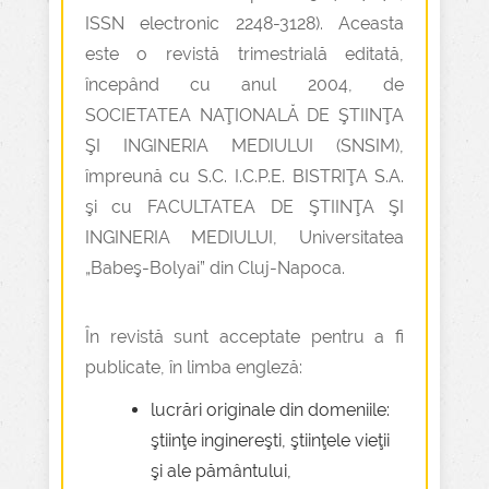
ISSN electronic 2248-3128). Aceasta
este o revistă trimestrială editată,
începând cu anul 2004, de
SOCIETATEA NAŢIONALĂ DE ŞTIINŢA
ŞI INGINERIA MEDIULUI (SNSIM),
împreună cu S.C. I.C.P.E. BISTRIŢA S.A.
şi cu FACULTATEA DE ŞTIINŢA ŞI
INGINERIA MEDIULUI, Universitatea
„Babeş-Bolyai” din Cluj-Napoca.
În revistă sunt acceptate pentru a fi
publicate, în limba engleză:
lucrări originale din domeniile:
ştiinţe inginereşti, ştiinţele vieţii
şi ale pământului,