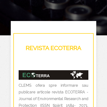
REVISTA ECOTERRA
CLEMS ofera spre informare sau
publicare articole revista ECOTERRA -
Journal of Environmental Research and
Protection (ISSN tipărit 1584- 7071,