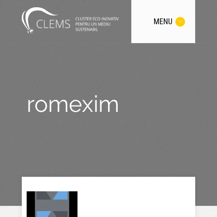
MENU
romexim