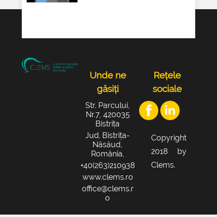
Unde ne
Rețele
găsiți
sociale
Str. Parcului,
Nr.7, 420035
Bistrița
Jud. Bistrița-
Copyright
Năsăud,
2018 by
România,
Clems.
+40(263)210938
www.clems.ro
office@clems.r
o