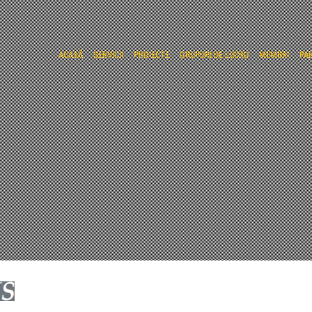
ACASĂ
SERVICII
PROIECTE
GRUPURI DE LUCRU
MEMBRI
PA