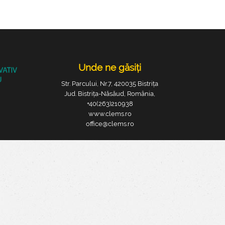
Unde ne găsiți
Str. Parcului, Nr.7, 420035 Bistrița
Jud. Bistrița-Năsăud, România,
+40(263)210938
www.clems.ro
office@clems.ro