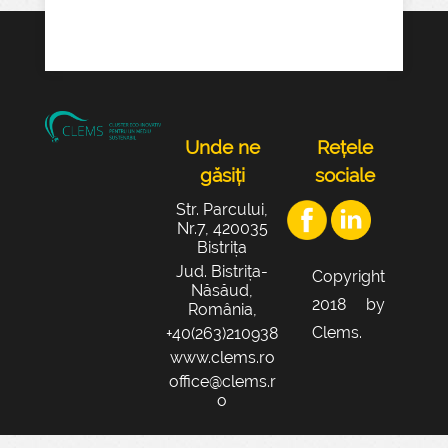
Unde ne
Rețele
găsiți
sociale
Str. Parcului,
Nr.7, 420035
Bistrița
Jud. Bistrița-
Copyright
Năsăud,
2018 by
România,
Clems.
+40(263)210938
www.clems.ro
office@clems.r
o