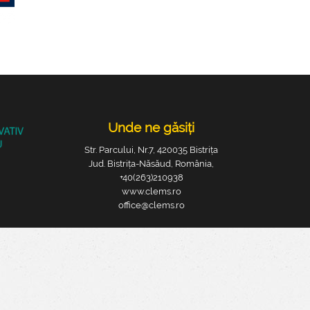
Unde ne găsiți
Str. Parcului, Nr.7, 420035 Bistrița
Jud. Bistrița-Năsăud, România,
+40(263)210938
www.clems.ro
office@clems.ro