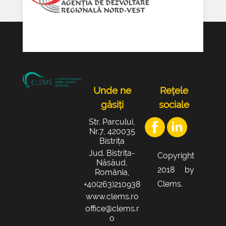
Unde ne
Rețele
găsiți
sociale
Str. Parcului,
Nr.7, 420035
Bistrița
Jud. Bistrița-
Copyright
Năsăud,
2018 by
România,
Clems.
+40(263)210938
www.clems.ro
office@clems.r
o