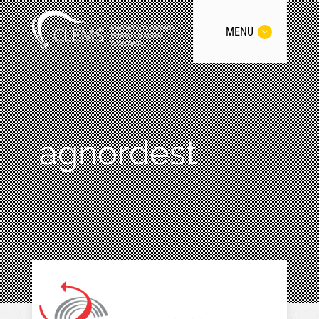
MENU
agnordest