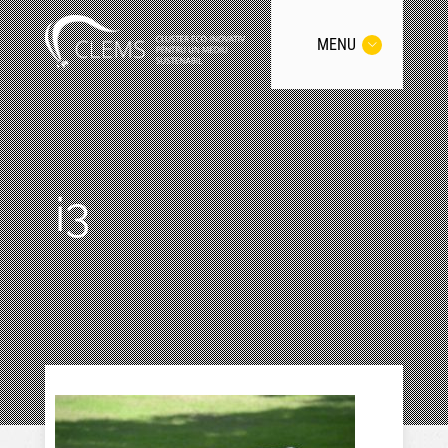
MENU
i3