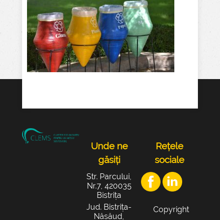
Unde ne
Rețele
găsiți
sociale
Str. Parcului,
Nr.7, 420035
Bistrița
Jud. Bistrița-
Copyright
Năsăud,