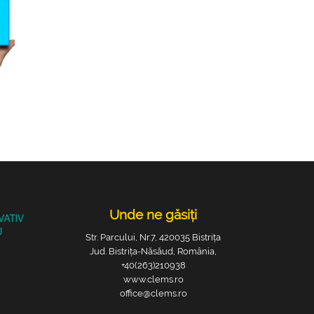
Unde ne găsiți
Str. Parcului, Nr.7, 420035 Bistrița
Jud. Bistrița-Năsăud, România,
+40(263)210938
www.clems.ro
office@clems.ro