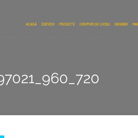
ACASĂ
SERVICII
PROIECTE
GRUPURI DE LUCRU
MEMBRI
PA
497021_960_720