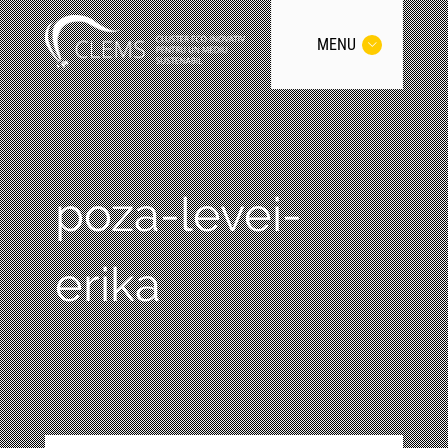
MENU
poza-levei-
erika