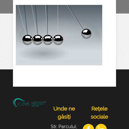
Unde ne
Rețele
găsiți
sociale
Str. Parcului,