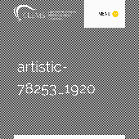
MENU
artistic-
78253_1920