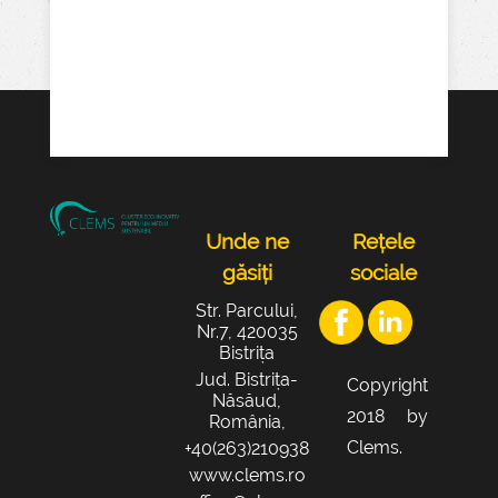
Unde ne
Rețele
găsiți
sociale
Str. Parcului,
Nr.7, 420035
Bistrița
Jud. Bistrița-
Copyright
Năsăud,
2018 by
România,
Clems.
+40(263)210938
www.clems.ro