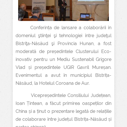
Conferința de lansare a colaborării în
domeniul ştiinţei şi tehnologiei între judeţul
Bistriţa-Năsăud şi Provincia Hunan, a fost
moderată de președintele Clusterului Eco-
inovativ pentru un Mediu Sustenabil Grigore
Vlad și președintele UGIR Gavril Mureșan.
Evenimentul a avut în municipiul Bistrița-
Năsăud, la Hotelul Coroana de Aur.
Vicepreședintele Consiliului Județean,
Ioan Țintean, a făcut primirea oaspeților din
China și a ținut o prezentare legată de relațiile
de colaborare între județul Bistrița-Năsăud și