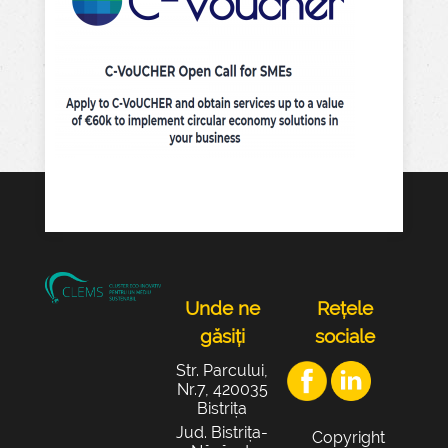
Unde ne
Rețele
găsiți
sociale
Str. Parcului,
Nr.7, 420035
Bistrița
Jud. Bistrița-
Copyright