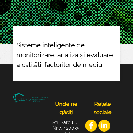
Sisteme inteligente de
monitorizare, analiză și evaluare
a calității factorilor de mediu
Unde ne
Rețele
găsiți
sociale
Str. Parcului,
Nr.7, 420035